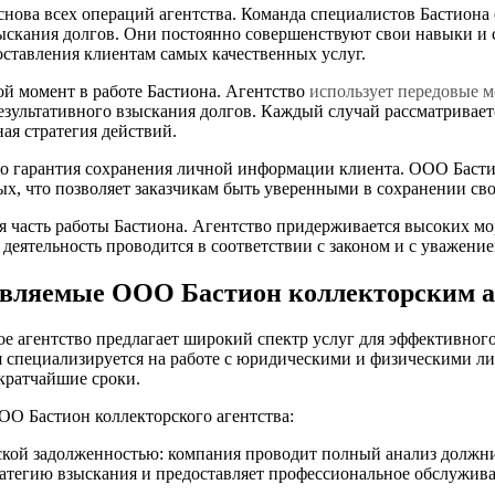
нова всех операций агентства. Команда специалистов Бастиона
зыскания долгов. Они постоянно совершенствуют свои навыки и 
оставления клиентам самых качественных услуг.
й момент в работе Бастиона. Агентство
использует передовые м
езультативного взыскания долгов. Каждый случай рассматривает
ая стратегия действий.
о гарантия сохранения личной информации клиента. ООО Басти
х, что позволяет заказчикам быть уверенными в сохранении сво
 часть работы Бастиона. Агентство придерживается высоких мо
деятельность проводится в соответствии с законом и с уважение
тавляемые ООО Бастион коллекторским 
е агентство предлагает широкий спектр услуг для эффективног
 специализируется на работе с юридическими и физическими ли
 кратчайшие сроки.
ОО Бастион коллекторского агентства:
кой задолженностью: компания проводит полный анализ должни
тегию взыскания и предоставляет профессиональное обслужива