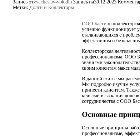
Запись от
vyacheslav-volodin
Запись на30.12.2023
Коммента
Метки:
Долги и Коллекторы
ООО Бастион
коллекторско
успешно функционирует уж
сталкивающихся с проблем
эффективном и безопасном
Коллекторская деятельнос
профессионализма. ООО Ба
знаниями законодательств
своим клиентам максималь
В данной статье мы рассм
Мы подробно изучим услуг
принести клиентам. Такж
кейсами взыскания долгов.
сотрудничества с ООО Бас
Основные принц
Основные принципы работ
профессионализме, эффект