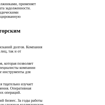
должниками, применяет
ата задолженности.
ридическими
фицированную
торским
ысканий долгов. Компания
лиц, так и от
в, которая позволяет
специалисты компании
е инструменты для
я тщательно изучает
шения. Оперативная
их операций.
й бизнес. За годы работы
мые сложные коллекторские