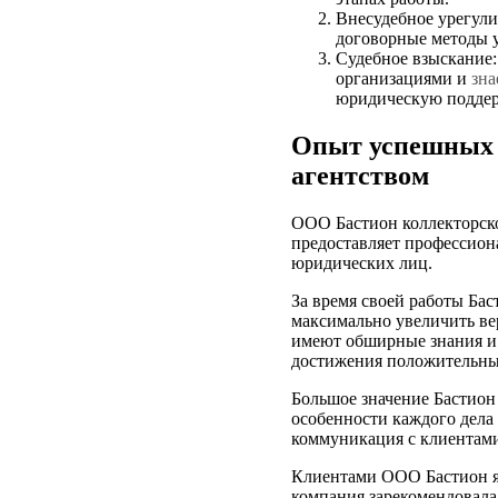
Внесудебное урегули
договорные методы у
Судебное взыскание:
организациями и
зна
юридическую поддерж
Опыт успешных 
агентством
ООО Бастион коллекторск
предоставляет профессион
юридических лиц.
За время своей работы Бас
максимально увеличить ве
имеют обширные знания и
достижения положительных
Большое значение Бастион
особенности каждого дела
коммуникация с клиентами
Клиентами ООО Бастион яв
компания зарекомендовала