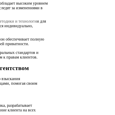
 обладает высоким уровнем
следят за изменениями в
етодики и технологи
и для
ся индивидуально,
он обеспечивает полную
ей приватности.
ральных стандартов и
м к правам клиентов.
агентством
о взыскания
цами, помогая своим
ка, разрабатывает
ние клиента на всех