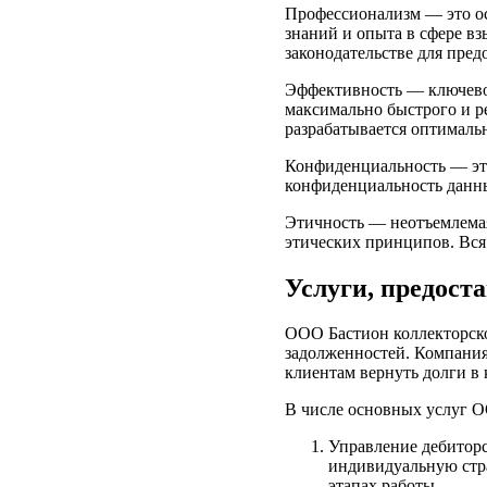
Профессионализм — это ос
знаний и опыта в сфере в
законодательстве для пред
Эффективность — ключево
максимально быстрого и р
разрабатывается оптимальн
Конфиденциальность — эт
конфиденциальность данны
Этичность — неотъемлемая
этических принципов. Вся 
Услуги, предос
ООО Бастион коллекторско
задолженностей. Компания
клиентам вернуть долги в
В числе основных услуг О
Управление дебиторс
индивидуальную стра
этапах работы.