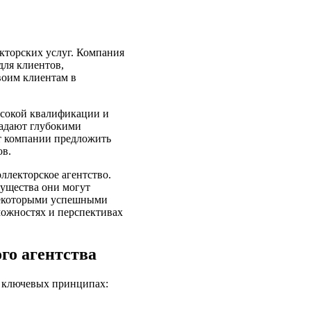
кторских услуг. Компания
для клиентов,
воим клиентам в
ысокой квалификации и
ладают глубокими
ет компании предложить
ов.
ллекторское агентство.
мущества они могут
некоторыми успешными
можностях и перспективах
о агентства
 ключевых принципах: