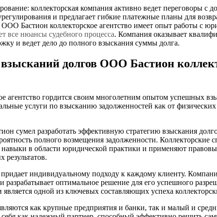
рование: коллекторская компания активно ведет переговоры с 
регулирования и предлагает гибкие платежные планы для возвр
 ООО Бастион коллекторское агентство имеет опыт работы с ю
ет все нюансы судебного процесса
. Компания оказывает квали
ку и ведет дело до полного взыскания суммы долга.
взысканий долгов ООО Бастион коллек
ое агентство гордится своим многолетним опытом успешных вз
альные услуги по взысканию задолженностей как от физических 
тион сумел разработать эффективную стратегию взыскания долго
роятность полного возмещения задолженности. Коллекторские 
 навыки в области юридической практики и применяют правовы
 результатов.
 придает индивидуальному подходу к каждому клиенту. Компани
 и разрабатывает оптимальное решение для его успешного разре
 является одной из ключевых составляющих успеха коллекторск
ляются как крупные предприятия и банки, так и малый и средни
 себя как надежный партнер, способный эффективно решить са