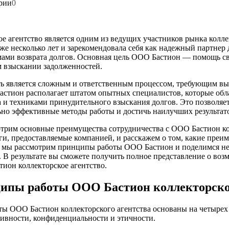
рии
0
е агентство является одним из ведущих участников рынка колле
е несколько лет и зарекомендовала себя как надежный партнер 
ами возврата долгов. Основная цель ООО Бастион — помощь с
 взыскании задолженностей.
ть является сложным и ответственным процессом, требующим в
стион располагает штатом опытных специалистов, которые об
а и техниками принудительного взыскания долгов. Это позволя
но эффективные методы работы и достичь наилучших результат
отрим основные преимущества сотрудничества с ООО Бастион ко
и, предоставляемые компанией, и расскажем о том, какие преи
е мы рассмотрим принципы работы ООО Бастион и поделимся 
 В результате вы сможете получить полное представление о воз
тион коллекторское агентство.
ипы работы ООО Бастион коллекторског
ы ООО Бастион коллекторского агентства основаны на четырех
ивности, конфиденциальности и этичности.