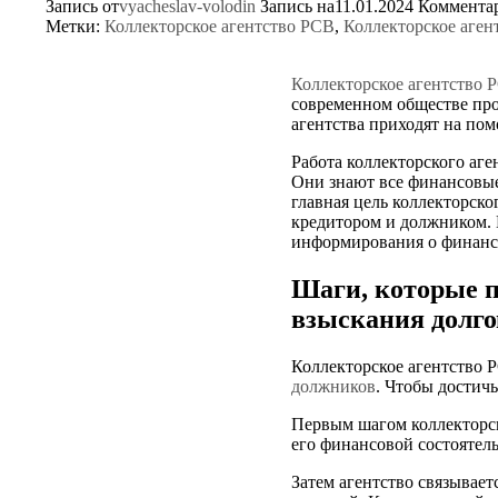
Запись от
vyacheslav-volodin
Запись на11.01.2024
Коммента
Метки:
Коллекторское агентство РСВ
,
Коллекторское аген
Коллекторское агентство 
современном обществе про
агентства приходят на по
Работа коллекторского аге
Они знают все финансовые
главная цель коллекторско
кредитором и должником. 
информирования о финансо
Шаги, которые п
взыскания долго
Коллекторское агентство 
должников
. Чтобы достич
Первым шагом коллекторск
его финансовой состоятел
Затем агентство связывае