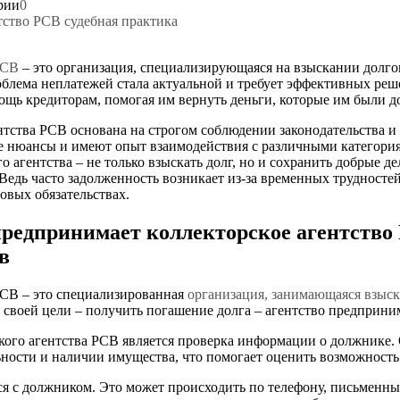
рии
0
тство РСВ судебная практика
РСВ
– это организация, специализирующаяся на взыскании долго
блема неплатежей стала актуальной и требует эффективных реш
мощь кредиторам, помогая им вернуть деньги, которые им были 
нтства РСВ основана на строгом соблюдении законодательства и
 нюансы и имеют опыт взаимодействия с различными категори
го агентства – не только взыскать долг, но и сохранить добрые 
Ведь часто задолженность возникает из-за временных трудносте
вых обязательствах.
редпринимает коллекторское агентство
в
РСВ – это специализированная
организация, занимающаяся взыск
ь своей цели – получить погашение долга – агентство предприни
ого агентства РСВ является проверка информации о должнике.
ьности и наличии имущества, что помогает оценить возможность
тся с должником. Это может происходить по телефону, письмен