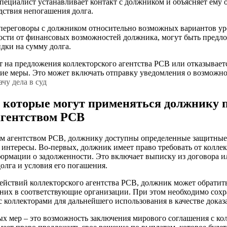
пециалист устанавливает контакт с должником и объясняет ему о
дствия непогашения долга.
 переговоры с должником относительно возможных вариантов у
ости от финансовых возможностей должника, могут быть предл
дки на сумму долга.
 на предложения коллекторского агентства РСВ или отказывается
кие меры. Это может включать отправку уведомления о возможн
ачу дела в суд
которые могут применяться должнику п
агентством РСВ
им агентством РСВ, должнику доступны определенные защитные
 интересы. Во-первых, должник имеет право требовать от колле
ормации о задолженности. Это включает выписку из договора и
лга и условия его погашения.
ействий коллекторского агентства РСВ, должник может обратит
 них в соответствующие организации. При этом необходимо сохр
с коллекторами для дальнейшего использования в качестве доказа
х мер – это возможность заключения мирового соглашения с ко