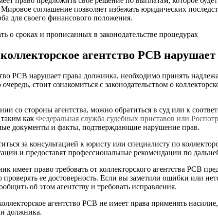
еет право предложить свое решение по выплатам, которое будет
 Мировое соглашение позволяет избежать юридических последс
рба для своего финансового положения.
ть о сроках и прописанных в законодательстве процедурах
и коллекторское агентство РСВ нарушает
ство РСВ нарушает права должника, необходимо принять надле
 очередь, стоит ознакомиться с законодательством о коллекторс
нии со стороны агентства, можно обратиться в суд или к соотв
 таким как
Федеральная служба судебных приставов или Роспот
мые документы и факты, подтверждающие нарушение прав.
иться за консультацией к юристу или специалисту по коллектор
туации и предоставят профессиональные рекомендации по дальн
ник имеет право требовать от коллекторского агентства РСВ пр
о проверять ее достоверность. Если вы заметили ошибки или не
ообщить об этом агентству и требовать исправления.
коллекторское агентство РСВ не имеет права применять насилие,
ии должника.