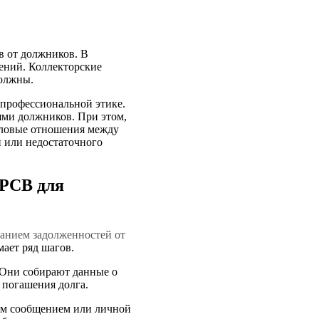
в от должников. В
ений. Коллекторские
должны.
 профессиональной этике.
ями должников. При этом,
деловые отношения между
й или недостаточного
 РСВ для
анием задолженностей от
мает ряд шагов.
 Они собирают данные о
 погашения долга.
ным сообщением или личной