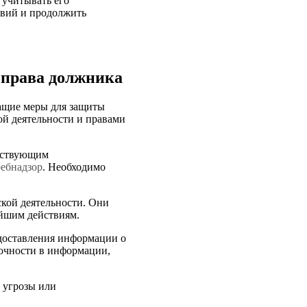
 учитывать его
твий и продолжить
 права должника
жащие меры для защиты
кой деятельности и правами
етствующим
ребнадзор
. Необходимо
ской деятельности. Они
ейшим действиям.
едоставления информации о
точности в информации,
 угрозы или