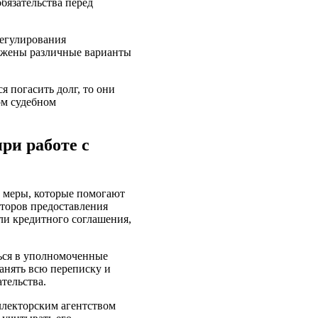
бязательства перед
регулирования
ожены различные варианты
 погасить долг, то они
ом судебном
ри работе с
 меры, которые помогают
кторов предоставления
ли кредитного соглашения,
ься в уполномоченные
анять всю переписку и
тельства.
ллекторским агентством